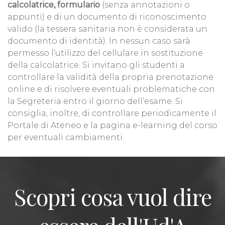
calcolatrice, formulario
(senza annotazioni o
appunti) e di un documento di riconoscimento
valido (la tessera sanitaria non è considerata un
documento di identità). In nessun caso sarà
permesso l’utilizzo del cellulare in sostituzione
della calcolatrice. Si invitano gli studenti a
controllare la validità della propria prenotazione
online e di risolvere eventuali problematiche con
la Segreteria entro il giorno dell’esame. Si
consiglia, inoltre, di controllare periodicamente il
Portale di Ateneo e la pagina e-learning del corso
per eventuali cambiamenti.
Scopri cosa vuol dire