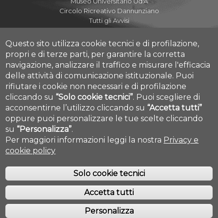
Museo Universitario Ud'A
Circolo Ricreativo Dannunziano
Tutti gli Avvisi
Tutti gli Eventi e le News
Questo sito utilizza cookie tecnici e di profilazione,
propri e di terze parti, per garantire la corretta
navigazione, analizzare il traffico e misurare l'efficacia
delle attività di comunicazione istituzionale.
Puoi
Albo Pretorio Online
rifiutare i cookie non necessari e di profilazione
Amministrazione Trasparente
cliccando su
“Solo cookie tecnici”
.
Puoi scegliere di
Mettiamoci la Faccia
acconsentirne l’utilizzo cliccando su
“Accetta tutti”
Fatturazione elettronica
Mappa Campus Chieti
oppure puoi personalizzare le tue scelte cliccando
su
“Personalizza”
.
Per maggiori informazioni leggi la nostra
Privacy e
cookie policy
Solo cookie tecnici
Accetta tutti
COPYRIGHT © 2019. ALL RIGHTS RESERVED - UNIVERSITÀ DEGLI STUDI
GABRIELE D'ANNUNZIO - CHIETI/PESCARA
Personalizza