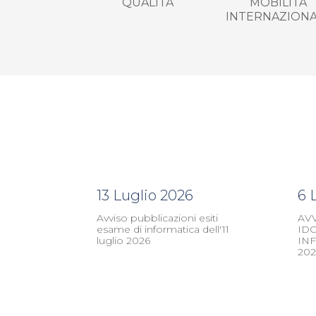
QUALITÀ
MOBILITÀ
INTERNAZION
13 Luglio 2026
6 
Avviso pubblicazioni esiti
AV
esame di informatica dell'11
ID
luglio 2026
IN
202