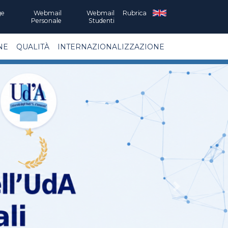
ge
Webmail
Webmail
Rubrica
Personale
Studenti
NE
QUALITÀ
INTERNAZIONALIZZAZIONE
Next