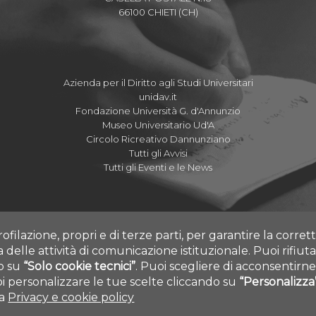
66100 CHIETI (CH)
Azienda per il Diritto agli Studi Universitari
unidav.it
Fondazione Università G. d'Annunzio
Museo Universitario Ud'A
Circolo Ricreativo Dannunziano
Tutti gli Avvisi
Tutti gli Eventi e le News
rofilazione, propri e di terze parti, per garantire la corre
ia delle attività di comunicazione istituzionale.
Puoi rifiuta
do su
“Solo cookie tecnici”
.
Puoi scegliere di acconsentirne 
 personalizzare le tue scelte cliccando su
“Personalizza
 ALL RIGHTS RESERVED - UNIVERSITÀ DEGLI STUDI GABRIELE D'ANNUNZI
ra
Privacy e cookie policy