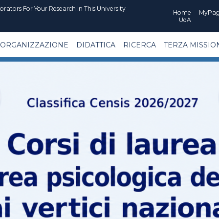
orators For Your Research In This University
Home
MyPa
UdA
ORGANIZZAZIONE
DIDATTICA
RICERCA
TERZA MISSIO