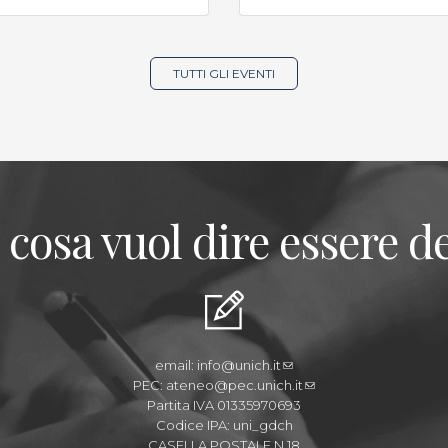
TUTTI GLI EVENTI
 cosa vuol dire essere de
email:
info@unich.it
PEC:
ateneo@pec.unich.it
Partita IVA 01335970693
Codice IPA: uni_gdch
CASELLA POSTALE N.18